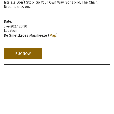
hits als Don´t Stop, Go Your Own Way, Songbird, The Chain,
Dreams enz. enz.
Date:
3-4-2027 20:30
Location
De Smeltkroes Maarheeze (
Map
)
BUY NOW