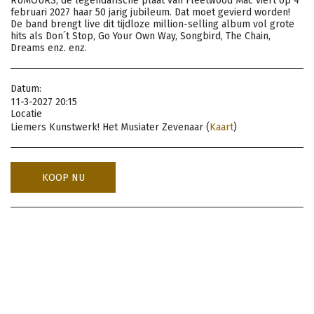
RUMOURS, de legendarische plaat van Fleetwood Mac viert op 4
februari 2027 haar 50 jarig jubileum. Dat moet gevierd worden!
De band brengt live dit tijdloze million-selling album vol grote
hits als Don´t Stop, Go Your Own Way, Songbird, The Chain,
Dreams enz. enz.
Datum:
11-3-2027 20:15
Locatie
Liemers Kunstwerk! Het Musiater Zevenaar (
Kaart
)
KOOP NU