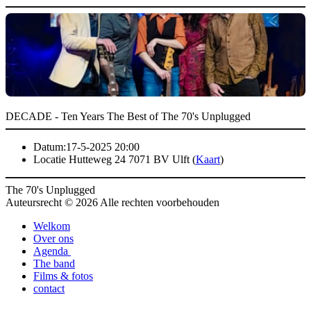
DECADE - Ten Years The Best of The 70's Unplugged
Datum:
17-5-2025 20:00
Locatie
Hutteweg 24 7071 BV Ulft (
Kaart
)
The 70's Unplugged
Auteursrecht © 2026 Alle rechten voorbehouden
Welkom
Over ons
Agenda
The band
Films & fotos
contact