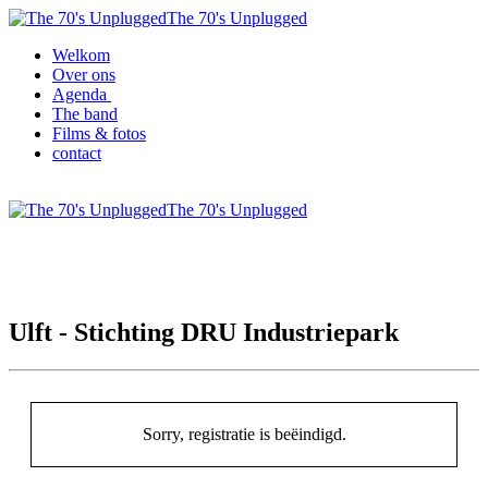
The 70's Unplugged
Welkom
Over ons
Agenda
The band
Films & fotos
contact
The 70's Unplugged
Ulft - Stichting DRU Industriepark
Sorry, registratie is beëindigd.