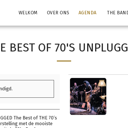
WELKOM
OVER ONS
AGENDA
THE BAN
E BEST OF 70'S UNPLUG
indigd.
UGGED The Best of THE 70’s
stelling met de mooiste